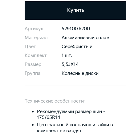
Купить
Артикул
52910G6200
Материал
Алюминиевый сплав
Цвет
Серебристый
Комплект
1 шт.
Размер
5,5JХ14
Группа
Колесные диски
Технические особенности:
Рекомендуемый размер шин -
175/65R14
Центральный колпачок и гайки в
комплект не входят