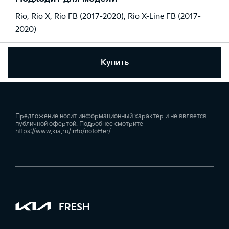
Rio
,
Rio X
,
Rio FB (2017-2020)
,
Rio X-Line FB (2017-
2020)
Купить
Предложение носит информационный характер и не является
публичной офертой. Подробнее смотрите
https://www.kia.ru/info/notoffer/
FRESH