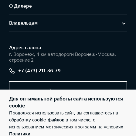
О Дилере
Владельцам
Адрес салонa
г. Воронеж, 4 км автодороги Воронеж-Москва,
строение 2
+7 (473) 211-36-79
Заказать звонок
Для оптимальной работы сайта используются
cookie
Продолжая использовать сайт, вы соглашаетесь на
© 2026 Юридические лица ООО «ФРЕШ АВТО ГАЗ»
(Фактический адрес: г. Воронеж, 4 км автодороги Воронеж-
обработку
cookie-файлов
в том числе, с
Москва, строение 2; Телефон: +7 (473) 211-36-79; ИНН:
использованием метрических программ на условиях
9723038901; ОГРН: 5177746276912), ООО «Киа Россия и СНГ»
(Фактический адрес: г.Москва, Валовая 26; Телефон: 8 800 301
Политики