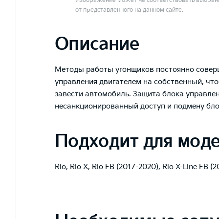
Изображение может не соответствовать выбранн
от представленного на данном сайте.
Описание
Методы работы угонщиков постоянно соверш
управления двигателем на собственный, чт
завести автомобиль. Защита блока управле
несанкционированный доступ и подмену бло
Подходит для мод
Rio
,
Rio X
,
Rio FB (2017-2020)
,
Rio X-Line FB (