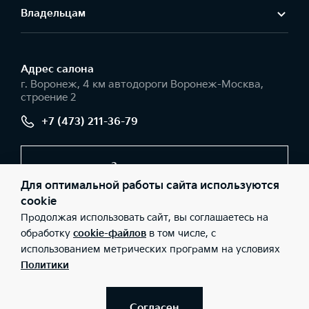
Владельцам
Адрес салонa
г. Воронеж, 4 км автодороги Воронеж-Москва,
строение 2
+7 (473) 211-36-79
Заказать звонок
Для оптимальной работы сайта используются
cookie
Продолжая использовать сайт, вы соглашаетесь на
© 2026 Юридические лица ООО «ФРЕШ АВТО ГАЗ»
(Фактический адрес: г. Воронеж, 4 км автодороги Воронеж-
обработку
cookie-файлов
в том числе, с
Москва, строение 2; Телефон: +7 (473) 211-36-79; ИНН:
использованием метрических программ на условиях
9723038901; ОГРН: 5177746276912), ООО «Киа Россия и СНГ»
(Фактический адрес: г.Москва, Валовая 26; Телефон: 8 800 301
Политики
08 80; ИНН: 7728674093; ОГРН: 5087746291760) ведут
деятельность на территории РФ в соответствии с
законодательством РФ. Реализуемые товары доступны к
получению на территории РФ. Информация о соответствующих
Согласен